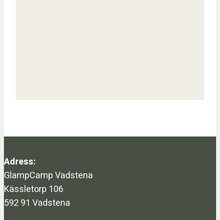
Adress:
GlampCamp Vadstena
Kässletorp 106
592 91 Vadstena